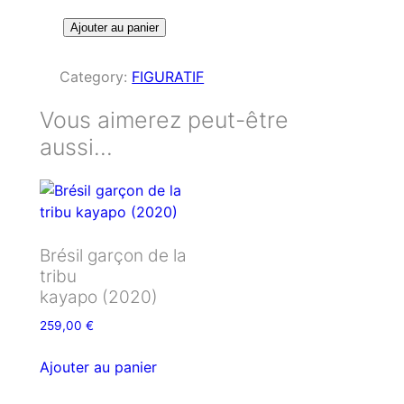
q
Ajouter au panier
u
a
Category:
FIGURATIF
n
t
Vous aimerez peut-être
i
aussi…
t
é
d
e
B
Brésil garçon de la
r
tribu
é
kayapo (2020)
s
259,00
€
i
l
Ajouter au panier
i
n