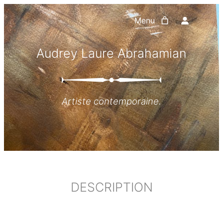
Aller
Menu
au
contenu
Audrey Laure Abrahamian
Artiste contemporaine.
DESCRIPTION