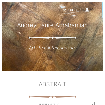
Aller
Menu
au
contenu
Audrey Laure Abrahamian
Artiste contemporaine.
ABSTRAIT