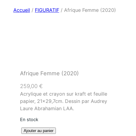
Accueil
/
FIGURATIF
/ Afrique Femme (2020)
Afrique Femme (2020)
259,00
€
Acrylique et crayon sur kraft et feuille
papier, 21×29,7cm. Dessin par Audrey
Laure Abrahamian LAA.
En stock
q
Ajouter au panier